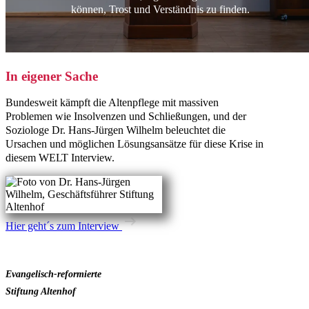
können, Trost und Verständnis zu finden.
In eigener Sache
Bundesweit kämpft die Altenpflege mit massiven
Problemen wie Insolvenzen und Schließungen, und der
Soziologe Dr. Hans-Jürgen Wilhelm beleuchtet die
Ursachen und möglichen Lösungsansätze für diese Krise in
diesem WELT Interview.
(öffnet
Hier geht´s zum Interview
in
einem
neuen
Tab)
Evangelisch-reformierte
Stiftung Altenhof