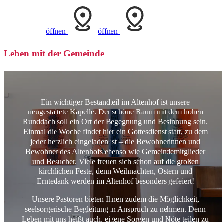
öffnen
öffnen
Informationen
Leben mit der Gemeinde
über
das
spirituelle
Leben
und
Ein wichtiger Bestandteil im Altenhof ist unsere
die
neugestaltete Kapelle. Der schöne Raum mit dem hohen
Gemeindeangebote
Runddach soll ein Ort der Begegnung und Besinnung sein.
im
Einmal die Woche findet hier ein Gottesdienst statt, zu dem
Altenhof.
jeder herzlich eingeladen ist – die Bewohnerinnen und
Bewohner des Altenhofs ebenso wie Gemeindemitglieder
und Besucher. Viele freuen sich schon auf die großen
kirchlichen Feste, denn Weihnachten, Ostern und
Erntedank werden im Altenhof besonders gefeiert!
Unsere Pastoren bieten Ihnen zudem die Möglichkeit,
seelsorgerische Begleitung in Anspruch zu nehmen. Denn
Leben mit uns heißt auch, eigene Sorgen und Nöte teilen zu