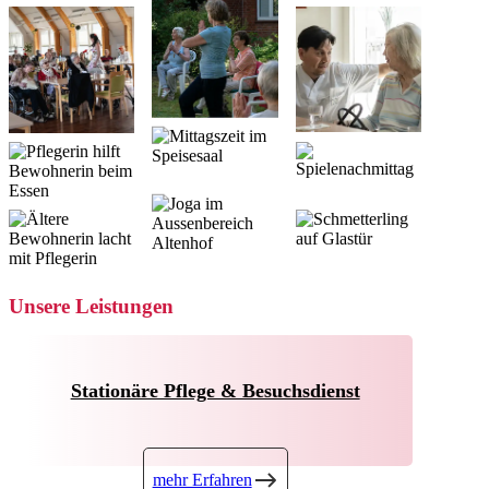
Eine
Sammlung
von
Bildern,
die
Aktivitäten
und
das
Leben
im
Altenhof
zeigen.
Unsere Leistungen
Stationäre Pflege & Besuchsdienst
mehr Erfahren