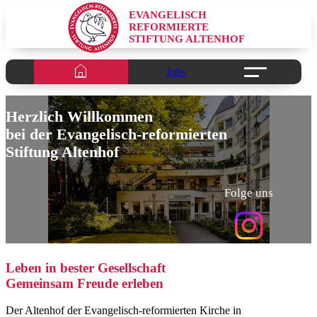
EVANGELISCH
REFORMIERTE
STIFTUNG ALTENHOF
Jobs
Herzlich Willkommen
bei der Evangelisch-reformierten
Stiftung Altenhof
Folge uns
(öffnet
in
einem
neuen
Informationen
Leben in bester Gesellschaft
Tab)
zur
Gemeinsam Freude erleben
Geschichte
und
Der Altenhof der Evangelisch-reformierten Kirche in
den