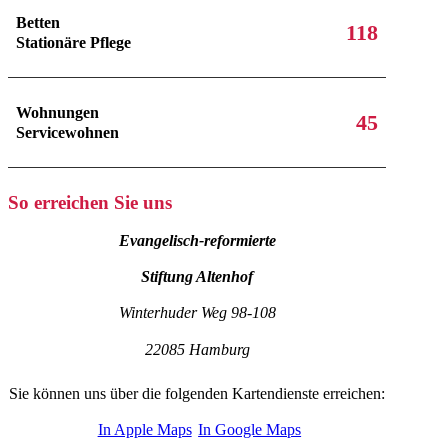
Betten
118
Stationäre Pflege
Wohnungen
45
Servicewohnen
Sie
So erreichen Sie uns
finden
die
Evangelisch-reformierte
Evangelisch-
reformierte
Stiftung Altenhof
Stiftung
Altenhof
Winterhuder Weg 98-108
am
Winterhuder
22085 Hamburg
Weg
98-
Sie können uns über die folgenden Kartendienste erreichen:
108
in
In Apple Maps
In Google Maps
Hamburg.